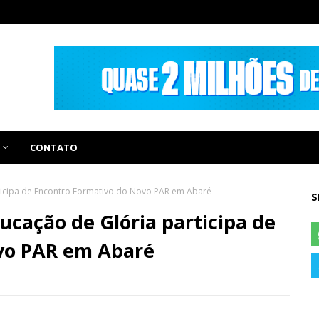
CONTATO
rticipa de Encontro Formativo do Novo PAR em Abaré
S
ucação de Glória participa de
vo PAR em Abaré