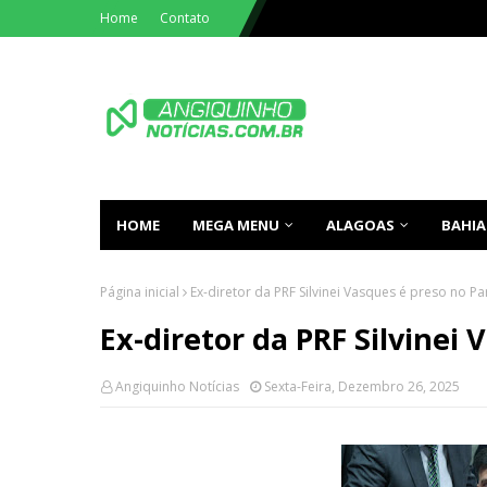
Home
Contato
HOME
MEGA MENU
ALAGOAS
BAHIA
Página inicial
Ex-diretor da PRF Silvinei Vasques é preso no Pa
Ex-diretor da PRF Silvinei
Angiquinho Notícias
Sexta-Feira, Dezembro 26, 2025