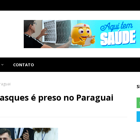
CONTATO
raguai
S
 Vasques é preso no Paraguai