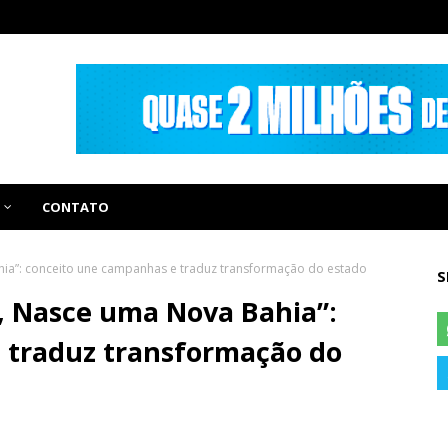
CONTATO
ia”: conceito une campanhas e traduz transformação do estado
S
, Nasce uma Nova Bahia”:
 traduz transformação do