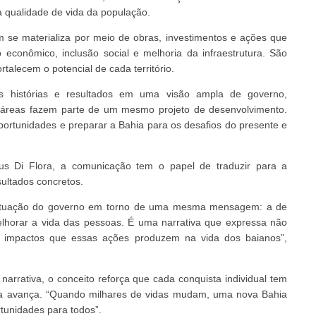
a qualidade de vida da população.
se materializa por meio de obras, investimentos e ações que
conômico, inclusão social e melhoria da infraestrutura. São
rtalecem o potencial de cada território.
as histórias e resultados em uma visão ampla de governo,
 áreas fazem parte de um mesmo projeto de desenvolvimento.
portunidades e preparar a Bahia para os desafios do presente e
us Di Flora, a comunicação tem o papel de traduzir para a
sultados concretos.
de atuação do governo em torno de uma mesma mensagem: a de
elhorar a vida das pessoas. É uma narrativa que expressa não
s impactos que essas ações produzem na vida dos baianos”,
arrativa, o conceito reforça que cada conquista individual tem
lia avança. “Quando milhares de vidas mudam, uma nova Bahia
tunidades para todos”.