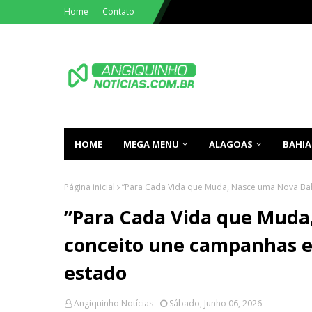
Home
Contato
HOME
MEGA MENU
ALAGOAS
BAHIA
Página inicial
”Para Cada Vida que Muda, Nasce uma Nova Bah
”Para Cada Vida que Muda
conceito une campanhas e
estado
Angiquinho Notícias
Sábado, Junho 06, 2026